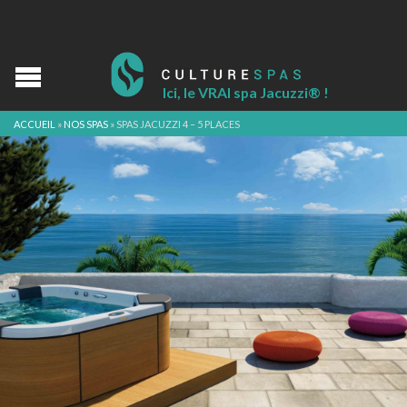
Ici, le VRAI spa Jacuzzi® !
ACCUEIL
»
NOS SPAS
»
SPAS JACUZZI 4 – 5 PLACES