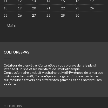
11
12
13
14
15
16
17
18
19
20
21
22
23
24
25
26
27
28
29
30
Mai »
CULTURESPAS
Créateur de bien-être, CultureSpas vous plonge dans le plaisir
intense d’un spa et les bienfaits de l’hydrothérapie.
Concessionnaire exclusif Aquitaine et Midi-Pyrénées de la marque
historique Jacuzzi®, CultureSpas vous garantit une expérience
sur-mesure à travers ses différentes gammes et ses nombreuses
options.
CULTURESPAS