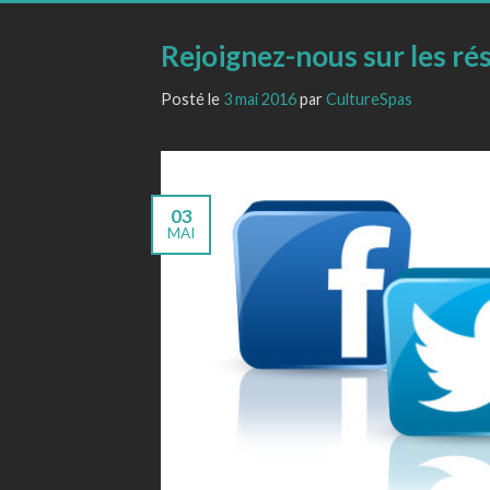
Rejoignez-nous sur les ré
Posté le
3 mai 2016
par
CultureSpas
03
MAI