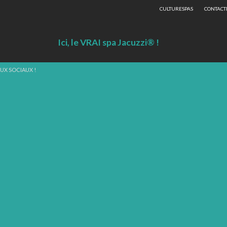
CULTURESPAS
CONTACT
Ici, le VRAI spa Jacuzzi® !
UX SOCIAUX !