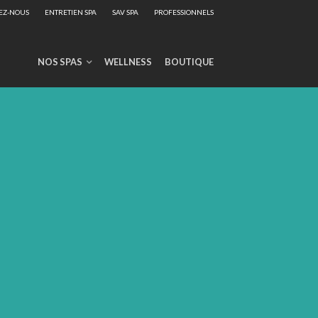
EZ-NOUS
ENTRETIEN SPA
SAV SPA
PROFESSIONNELS
NOS SPAS
WELLNESS
BOUTIQUE