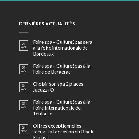
DERNIÈRES ACTUALITÉS
Foire spa – CultureSpas sera
23
à la foire internationale de
AVR
Bordeaux
Foire spa – CultureSpas à la
23
Foire de Bergerac
AVR
Choisir son spa 2 places
04
Jacuzzi ®
AVR
Foire spa – CultureSpas à la
03
Foire Internationale de
AVR
Toulouse
Offres exceptionnelles
24
Jacuzzi à l’occasion du Black
NOV
Friday !